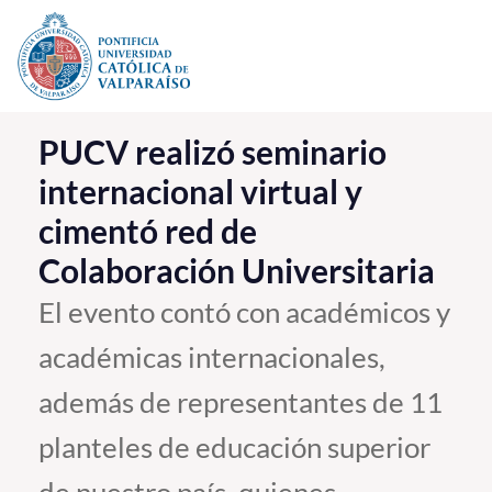
Click acá para ir directamente al contenido
La Universidad
PUCV realizó seminario
internacional virtual y
Investigación, Creación e Innovación
cimentó red de
PUCV Internacional
Colaboración Universitaria
Vinculación con el Medio
El evento contó con académicos y
Admisión
académicas internacionales,
Pregrado
además de representantes de 11
Postgrado
planteles de educación superior
Formación Continua