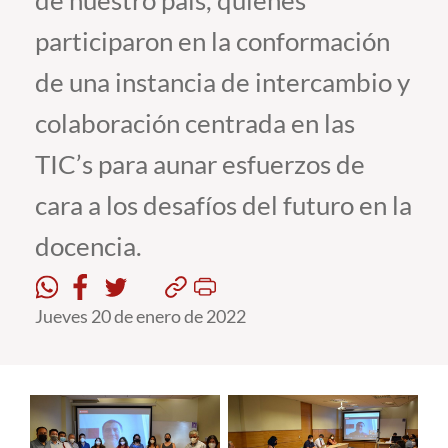
de nuestro país, quienes
participaron en la conformación
Estudiantes
de una instancia de intercambio y
Académicos
colaboración centrada en las
Funcionarios
TIC’s para aunar esfuerzos de
Alumni
cara a los desafíos del futuro en la
docencia.
English
Jueves 20 de enero de 2022