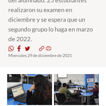
del alumnado. 25 estudiantes
realizaron su examen en
Estudiantes
diciembre y se espera que un
Académicos
segundo grupo lo haga en marzo
Funcionarios
de 2022.
Alumni
Miercoles 29 de diciembre de 2021
English