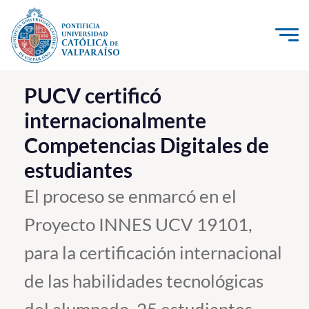
Click acá para ir directamente al contenido
La Universidad
PUCV certificó
internacionalmente
Investigación, Creación e Innovación
Competencias Digitales de
PUCV Internacional
estudiantes
Vinculación con el Medio
El proceso se enmarcó en el
Admisión
Proyecto INNES UCV 19101,
Pregrado
para la certificación internacional
Postgrado
de las habilidades tecnológicas
Formación Continua