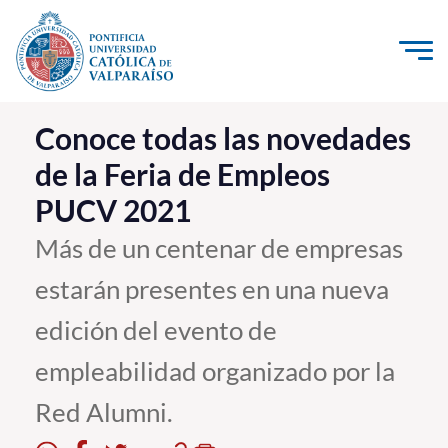
Click acá para ir directamente al contenido
La Universidad
Conoce todas las novedades
de la Feria de Empleos
Investigación, Creación e Innovación
PUCV 2021
PUCV Internacional
Vinculación con el Medio
Más de un centenar de empresas
estarán presentes en una nueva
Admisión
edición del evento de
Pregrado
empleabilidad organizado por la
Postgrado
Red Alumni.
Formación Continua