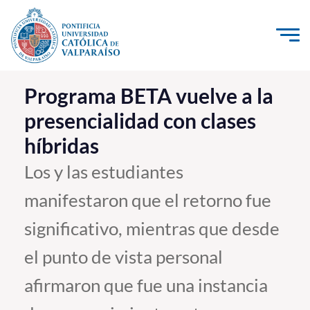
Click acá para ir directamente al contenido
La Universidad
Programa BETA vuelve a la
presencialidad con clases
Investigación, Creación e Innovación
híbridas
PUCV Internacional
Vinculación con el Medio
Los y las estudiantes
manifestaron que el retorno fue
Admisión
significativo, mientras que desde
Pregrado
el punto de vista personal
Postgrado
afirmaron que fue una instancia
Formación Continua