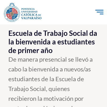
Click acá para ir directamente al contenido
La Universidad
Escuela de Trabajo Social da
la bienvenida a estudiantes
Investigación, Creación e Innovación
de primer año
PUCV Internacional
Vinculación con el Medio
De manera presencial se llevó a
cabo la bienvenida a nuevos/as
Admisión
estudiantes de la Escuela de
Pregrado
Trabajo Social, quienes
Postgrado
recibieron la motivación por
Formación Continua