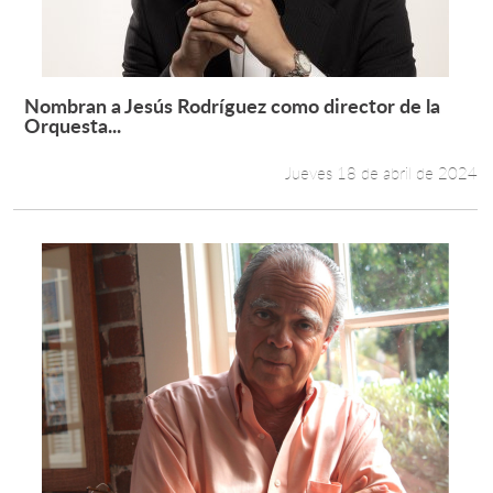
Estudiantes
Académicos
Nombran a Jesús Rodríguez como director de la
Leer más +
Orquesta...
Funcionarios
Jueves 18 de abril de 2024
Alumni
English