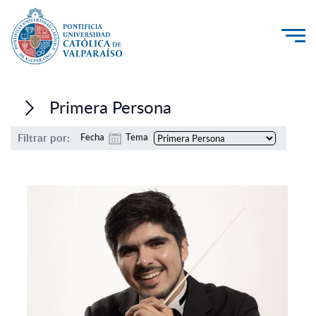
La Universidad
Primera Persona
Investigación, Creación e Innovación
Filtrar por:
Fecha
Tema
PUCV Internacional
Vinculación con el Medio
Admisión
Pregrado
Postgrado
Formación Continua