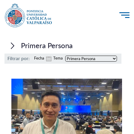
La Universidad
Primera Persona
Investigación, Creación e Innovación
Filtrar por:
Fecha
Tema
PUCV Internacional
Vinculación con el Medio
Admisión
Pregrado
Postgrado
Formación Continua