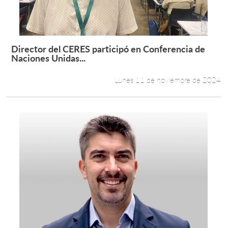
Estudiantes
Académicos
Director del CERES participó en Conferencia de
Leer más +
Naciones Unidas...
Funcionarios
Lunes 11 de noviembre de 2024
Alumni
English