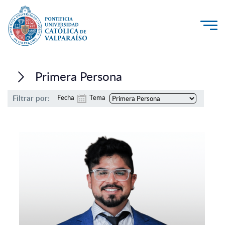
La Universidad
Primera Persona
Investigación, Creación e Innovación
Filtrar por:
Fecha
Tema
PUCV Internacional
Vinculación con el Medio
Admisión
Pregrado
Postgrado
Formación Continua