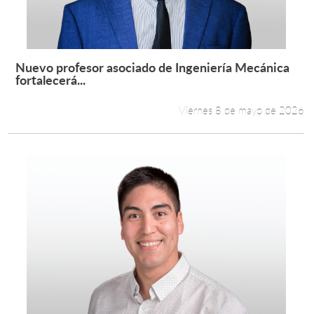
Estudiantes
Académicos
Nuevo profesor asociado de Ingeniería Mecánica
Leer más +
fortalecerá...
Funcionarios
Viernes 8 de mayo de 2026
Alumni
English