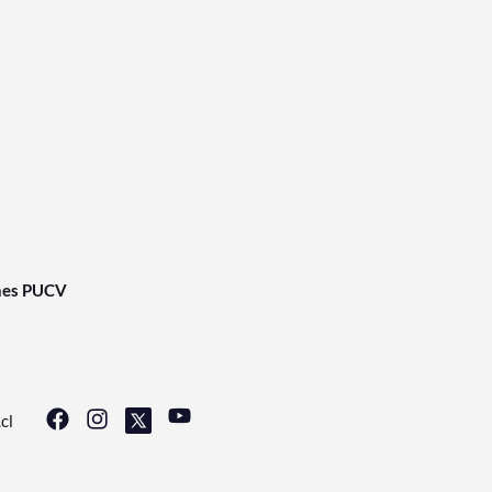
nes PUCV
cl