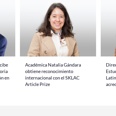
cibe
Académica Natalia Gándara
Dire
oria
obtiene reconocimiento
Estud
ón en
internacional con el SKLAC
Lati
Article Prize
acred