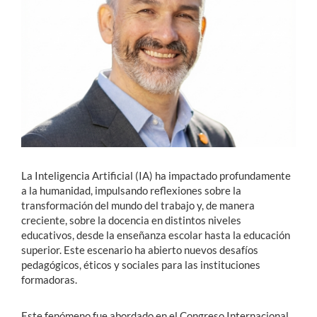
Estudiantes
Académicos
Funcionarios
Alumni
La Inteligencia Artificial (IA) ha impactado profundamente
English
a la humanidad, impulsando reflexiones sobre la
transformación del mundo del trabajo y, de manera
creciente, sobre la docencia en distintos niveles
educativos, desde la enseñanza escolar hasta la educación
superior. Este escenario ha abierto nuevos desafíos
pedagógicos, éticos y sociales para las instituciones
formadoras.
Este fenómeno fue abordado en el Congreso Internacional