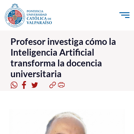
Click acá para ir directamente al contenido
La Universidad
Profesor investiga cómo la
Inteligencia Artificial
Investigación, Creación e Innovación
transforma la docencia
PUCV Internacional
universitaria
Vinculación con el Medio
Admisión
Pregrado
Postgrado
Formación Continua