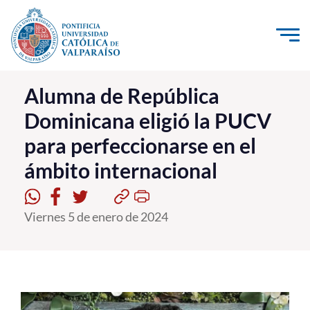
Click acá para ir directamente al contenido
La Universidad
Alumna de República
Dominicana eligió la PUCV
Investigación, Creación e Innovación
para perfeccionarse en el
PUCV Internacional
ámbito internacional
Vinculación con el Medio
Admisión
Viernes 5 de enero de 2024
Pregrado
Postgrado
Formación Continua