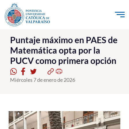
Click acá para ir directamente al contenido
La Universidad
Puntaje máximo en PAES de
Matemática opta por la
Investigación, Creación e Innovación
PUCV como primera opción
PUCV Internacional
Vinculación con el Medio
Miércoles 7 de enero de 2026
Admisión
Pregrado
Postgrado
Formación Continua