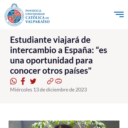
Click acá para ir directamente al contenido
La Universidad
Estudiante viajará de
intercambio a España: “es
Investigación, Creación e Innovación
una oportunidad para
PUCV Internacional
conocer otros países"
Vinculación con el Medio
Admisión
Miércoles 13 de diciembre de 2023
Pregrado
Postgrado
Formación Continua