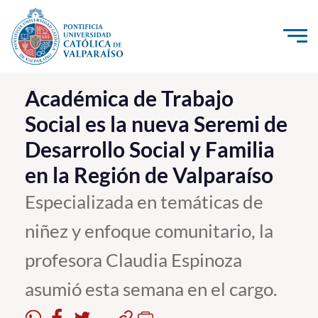
Click acá para ir directamente al contenido
La Universidad
Académica de Trabajo
Social es la nueva Seremi de
Investigación, Creación e Innovación
Desarrollo Social y Familia
PUCV Internacional
en la Región de Valparaíso
Vinculación con el Medio
Especializada en temáticas de
Admisión
niñez y enfoque comunitario, la
Pregrado
profesora Claudia Espinoza
Postgrado
asumió esta semana en el cargo.
Formación Continua