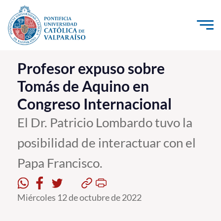
Click acá para ir directamente al contenido
La Universidad
Profesor expuso sobre
Tomás de Aquino en
Investigación, Creación e Innovación
Congreso Internacional
PUCV Internacional
Vinculación con el Medio
El Dr. Patricio Lombardo tuvo la
posibilidad de interactuar con el
Admisión
Papa Francisco.
Pregrado
Postgrado
Miércoles 12 de octubre de 2022
Formación Continua