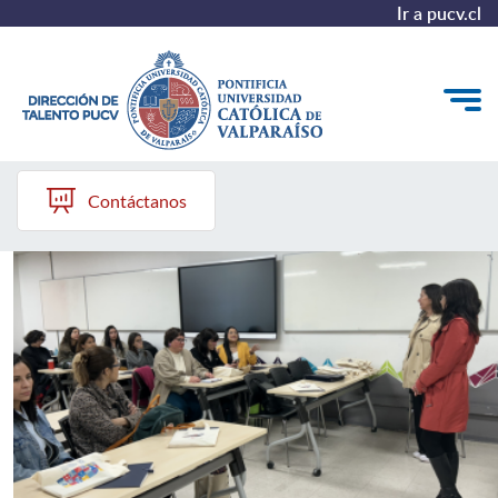
Ir a pucv.cl
Dirección de Talento PUCV
Quiénes somos
Contáctanos
Nuestros Programas
Investigación
Recursos