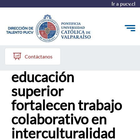
Ir a pucv.cl
10 de septiembre, 2025
Quiénes somos
Contáctanos
Instituciones de
Nuestros Programas
educación
Investigación
superior
Recursos
fortalecen trabajo
colaborativo en
interculturalidad