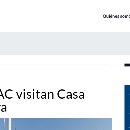
Quiénes som
s
C visitan Casa
ra