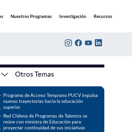
Ir a pucv.cl
os
Nuestros Programas
Investigación
Recursos
Otros Temas
Programa de Acceso Temprano PUCV impulsa
nuevas trayectorias hacia la educación
superior
Red Chilena de Programas de Talentos se
reúne con ministra de Educación para
proyectar continuidad de sus iniciativas