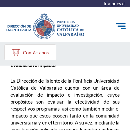
Ir a pucv.cl
Investigación
Quiénes somos
Contáctanos
Nuestros Programas
Evaluación e Impacto
Investigación
La Dirección de Talento de la Pontificia Universidad
Recursos
Católica de Valparaíso cuenta con un
área de
evaluación de impacto e investigación, cuyos
propósitos son evaluar la efectividad
de sus
respectivos programas, así como también medir el
impacto que estos poseen tanto
en la comunidad
universitaria y en el territorio. A su vez, mediante la
investigación aplicada se espera levantar evidencia