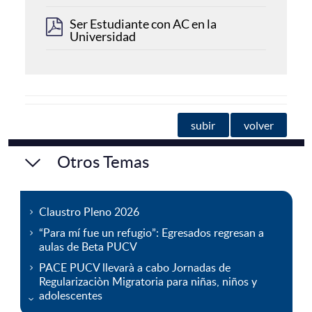
Ser Estudiante con AC en la
Universidad
subir
volver
Otros Temas
Claustro Pleno 2026
“Para mí fue un refugio”: Egresados regresan a
aulas de Beta PUCV
PACE PUCV llevarà a cabo Jornadas de
Regularizaciòn Migratoria para niñas, niños y
adolescentes