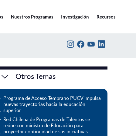
Ir a pucv.cl
os
Nuestros Programas
Investigación
Recursos
Otros Temas
Programa de Acceso Temprano PUCV impulsa
nuevas trayectorias hacia la educación
superior
Red Chilena de Programas de Talentos se
reúne con ministra de Educación para
proyectar continuidad de sus iniciativas