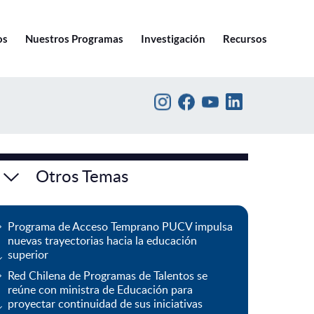
Ir a pucv.cl
os
Nuestros Programas
Investigación
Recursos
Otros Temas
Programa de Acceso Temprano PUCV impulsa
nuevas trayectorias hacia la educación
superior
Red Chilena de Programas de Talentos se
reúne con ministra de Educación para
proyectar continuidad de sus iniciativas