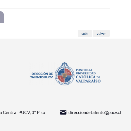
subir
volver
sa Central PUCV, 3° Piso
direcciondetalento@pucv.cl