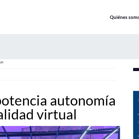
Quiénes som
as
potencia autonomía
alidad virtual