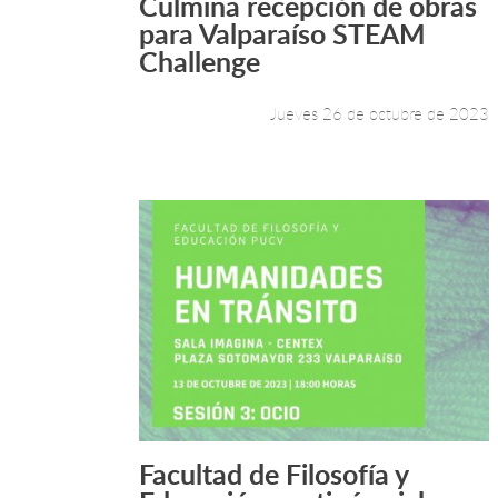
Culmina recepción de obras
Leer más +
para Valparaíso STEAM
Challenge
Jueves 26 de octubre de 2023
Facultad de Filosofía y
Leer más +