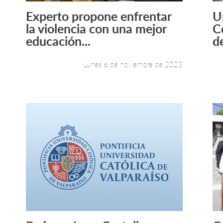
Experto propone enfrentar
U
Leer más +
la violencia con una mejor
C
educación...
de
Lunes 6 de noviembre de 2023