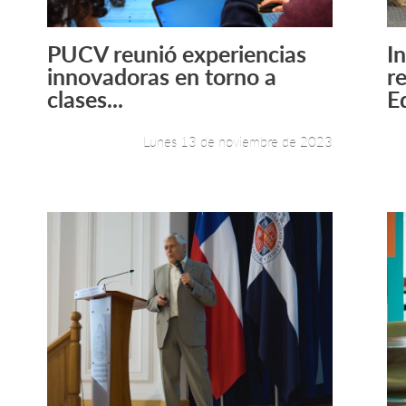
PUCV reunió experiencias
I
Leer más +
innovadoras en torno a
r
clases...
E
Lunes 13 de noviembre de 2023