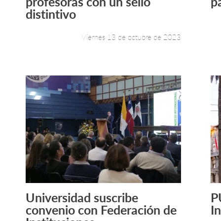
profesoras con un sello
p
distintivo
Viernes 13 de octubre de 2023
Universidad suscribe
P
Leer más +
convenio con Federación de
I