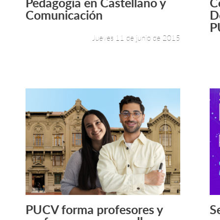
Pedagogía en Castellano y
C
Leer más +
Comunicación
D
P
Jueves 11 de junio de 2015
PUCV forma profesores y
S
Leer más +