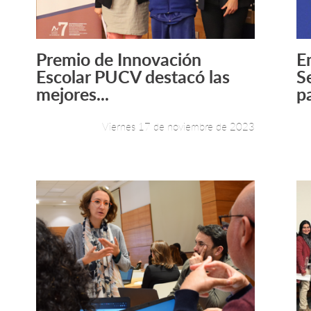
Premio de Innovación
E
Leer más +
Escolar PUCV destacó las
S
mejores...
pa
Viernes 17 de noviembre de 2023