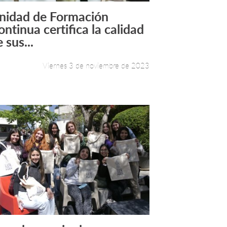
nidad de Formación
Leer más +
ontinua certifica la calidad
 sus...
Viernes 3 de noviembre de 2023