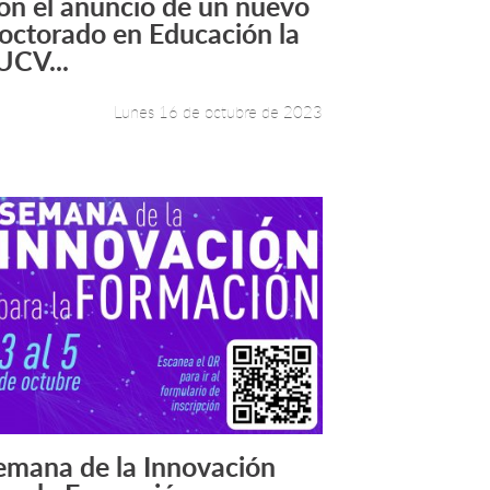
on el anuncio de un nuevo
Leer más +
octorado en Educación la
UCV...
Lunes 16 de octubre de 2023
emana de la Innovación
Leer más +