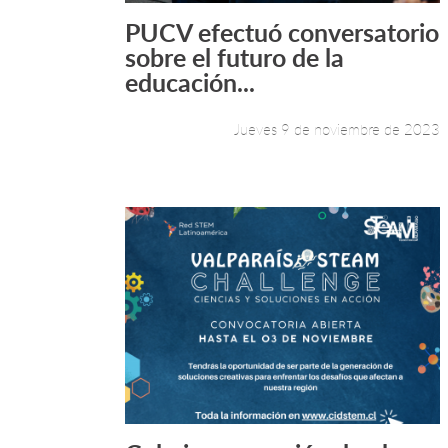
PUCV efectuó conversatorio
Leer más +
sobre el futuro de la
educación...
Jueves 9 de noviembre de 2023