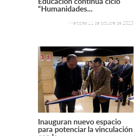
Educación continúa ciclo
“Humanidades...
Miércoles 11 de octubre de 2023
Inauguran nuevo espacio
Leer más +
para potenciar la vinculación