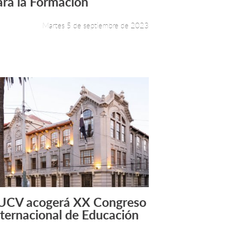
ara la Formación
Martes 5 de septiembre de 2023
UCV acogerá XX Congreso
Leer más +
nternacional de Educación