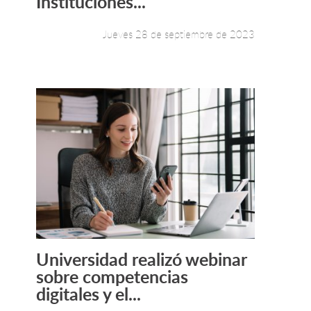
Instituciones...
Jueves 28 de septiembre de 2023
Universidad realizó webinar
Leer más +
sobre competencias
digitales y el...