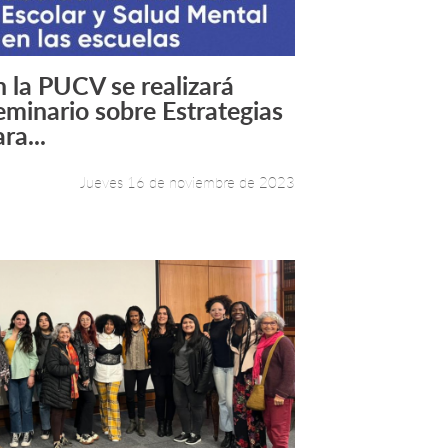
n la PUCV se realizará
Leer más +
eminario sobre Estrategias
ra...
Jueves 16 de noviembre de 2023