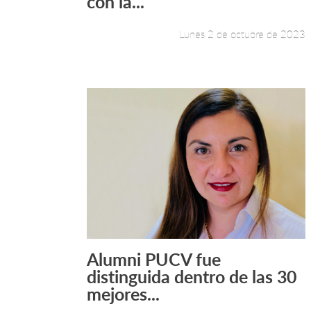
con la...
Lunes 2 de octubre de 2023
Alumni PUCV fue
Leer más +
distinguida dentro de las 30
mejores...