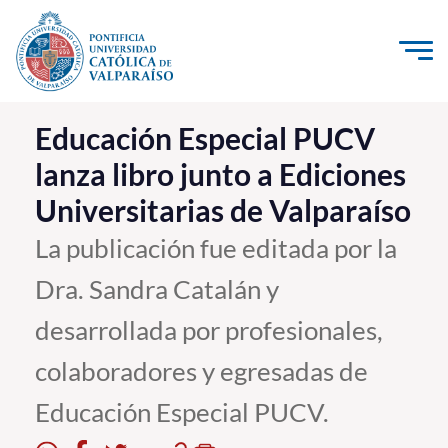
Click acá para ir directamente al contenido
La Universidad
Educación Especial PUCV
lanza libro junto a Ediciones
Investigación, Creación e Innovación
Universitarias de Valparaíso
PUCV Internacional
Vinculación con el Medio
La publicación fue editada por la
Dra. Sandra Catalán y
Admisión
desarrollada por profesionales,
Pregrado
colaboradores y egresadas de
Postgrado
Educación Especial PUCV.
Formación Continua