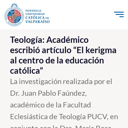
Click acá para ir directamente al contenido
La Universidad
Teología: Académico
escribió artículo “El kerigma
Investigación, Creación e Innovación
al centro de la educación
PUCV Internacional
católica”
Vinculación con el Medio
La investigación realizada por el
Admisión
Dr. Juan Pablo Faúndez,
Pregrado
académico de la Facultad
Postgrado
Eclesiástica de Teología PUCV, en
Formación Continua