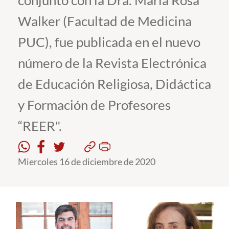
conjunto con la Dra. María Rosa
Walker (Facultad de Medicina
Estudiantes
PUC), fue publicada en el nuevo
Académicos
número de la Revista Electrónica
Funcionarios
de Educación Religiosa, Didáctica
Alumni
y Formación de Profesores
“REER".
English
Miercoles 16 de diciembre de 2020