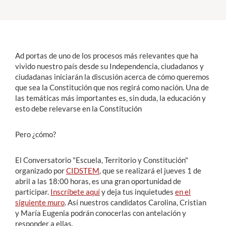
Estudiantes
Académicos
Ad portas de uno de los procesos más relevantes que ha
Funcionarios
vivido nuestro país desde su Independencia, ciudadanos y
ciudadanas iniciarán la discusión acerca de cómo queremos
Alumni
que sea la Constitución que nos regirá como nación. Una de
las temáticas más importantes es, sin duda, la educación y
esto debe relevarse en la Constitución
English
Pero ¿cómo?
El Conversatorio "Escuela, Territorio y Constitución"
organizado por
CIDSTEM
, que se realizará el jueves 1 de
abril a las 18:00 horas, es una gran oportunidad de
participar.
Inscríbete aquí
y deja tus inquietudes
en el
siguiente muro
. Así nuestros candidatos Carolina, Cristian
y María Eugenia podrán conocerlas con antelación y
responder a ellas.