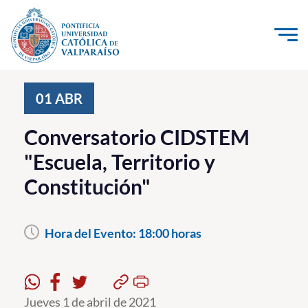
Click acá para ir directamente al contenido
La Universidad
01
ABR
Investigación, Creación e Innovación
Conversatorio CIDSTEM
PUCV Internacional
"Escuela, Territorio y
Vinculación con el Medio
Constitución"
Admisión
Hora del Evento:
18:00 horas
Pregrado
Postgrado
Formación Continua
Jueves 1 de abril de 2021