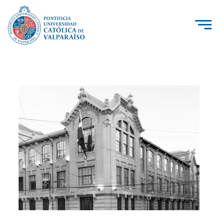
La Universidad
Investigación, Creación e Innovación
PUCV Internacional
Vinculación con el Medio
Admisión
Pregrado
Postgrado
Formación Continua