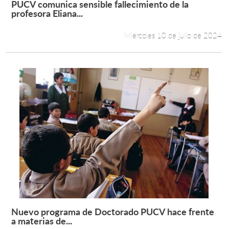
PUCV comunica sensible fallecimiento de la
Leer más +
profesora Eliana...
Estudiantes
Miércoles 10 de julio de 2024
Académicos
Funcionarios
Alumni
English
Nuevo programa de Doctorado PUCV hace frente
Leer más +
a materias de...