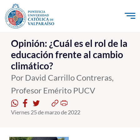
Click acá para ir directamente al contenido
La Universidad
Opinión: ¿Cuál es el rol de la
educación frente al cambio
Investigación, Creación e Innovación
climático?
PUCV Internacional
Vinculación con el Medio
Por David Carrillo Contreras,
Profesor Emérito PUCV
Admisión
Viernes 25 de marzo de 2022
Pregrado
Postgrado
Formación Continua