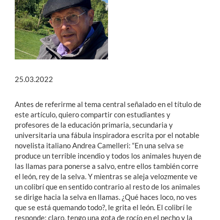
Estudiantes
Académicos
Funcionarios
25.03.2022
Alumni
Antes de referirme al tema central señalado en el título de
este artículo, quiero compartir con estudiantes y
English
profesores de la educación primaria, secundaria y
universitaria una fábula inspiradora escrita por el notable
novelista italiano Andrea Camelleri: “En una selva se
produce un terrible incendio y todos los animales huyen de
las llamas para ponerse a salvo, entre ellos también corre
el león, rey de la selva. Y mientras se aleja velozmente ve
un colibrí que en sentido contrario al resto de los animales
se dirige hacia la selva en llamas. ¿Qué haces loco, no ves
que se está quemando todo?, le grita el león. El colibrí le
responde: claro, tengo una gota de rocío en el pecho y la