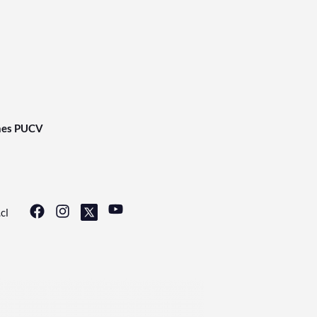
nes PUCV
cl