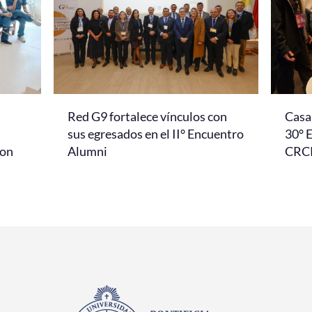
Red G9 fortalece vínculos con
Casa 
l
sus egresados en el II° Encuentro
30° 
con
Alumni
CRC