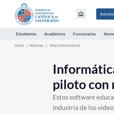
Click acá para ir directamente al contenido
Admisi
Estudiantes
Académicos
Funcionarios
Alum
Inicio
Noticias
Vida Universitaria
Informátic
piloto con
Estos software educa
industria de los vide