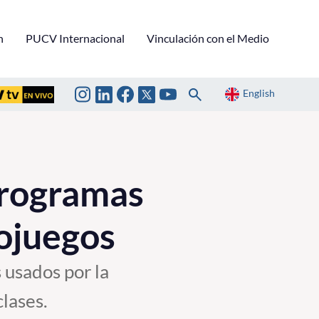
n
PUCV Internacional
Vinculación con el Medio
English
programas
ojuegos
 usados por la
clases.