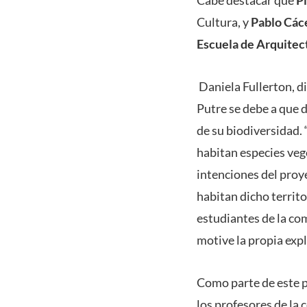
Cabe destacar que
P
Cultura, y
Pablo Các
Escuela de Arquitec
Daniela Fullerton, di
Putre se debe a que d
de su biodiversidad. 
habitan especies vege
intenciones del proy
habitan dicho territo
estudiantes de la com
motive la propia expl
Como parte de este p
los profesores de la