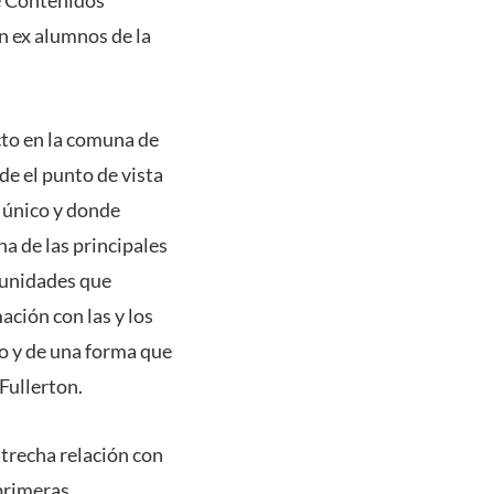
e Contenidos
n ex alumnos de la
cto en la comuna de
de el punto de vista
r único y donde
a de las principales
munidades que
ación con las y los
no y de una forma que
 Fullerton.
trecha relación con
primeras