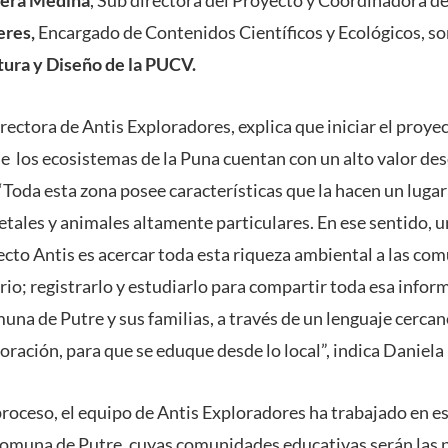
iera Medina
, Sub directora del Proyecto y Coordinadora d
eres,
Encargado de Contenidos Científicos y Ecológicos, so
tura y Diseño de la PUCV.
rectora de Antis Exploradores, explica que iniciar el proye
e los ecosistemas de la Puna cuentan con un alto valor des
“Toda esta zona posee características que la hacen un luga
tales y animales altamente particulares. En ese sentido, un
ecto Antis es acercar toda esta riqueza ambiental a las co
rio; registrarlo y estudiarlo para compartir toda esa inform
una de Putre y sus familias, a través de un lenguaje cerca
oración, para que se eduque desde lo local”, indica Daniela
roceso, el equipo de Antis Exploradores ha trabajado en es
 comuna de Putre, cuyas comunidades educativas serán las 