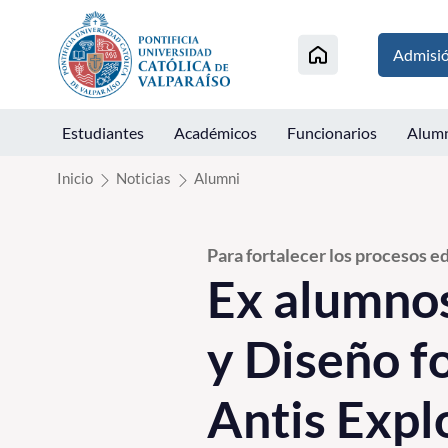
Click acá para ir directamente al contenido
Admisi
Estudiantes
Académicos
Funcionarios
Alum
Inicio
Noticias
Alumni
Para fortalecer los procesos ed
Ex alumnos
y Diseño f
Antis Expl