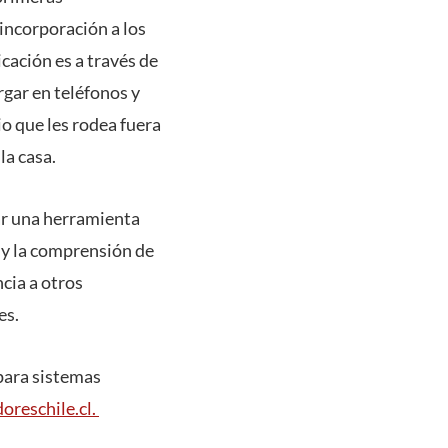
 incorporación a los
icación es a través de
gar en teléfonos y
o que les rodea fuera
la casa.
ar una herramienta
e y la comprensión de
cia a otros
es.
para sistemas
reschile.cl.