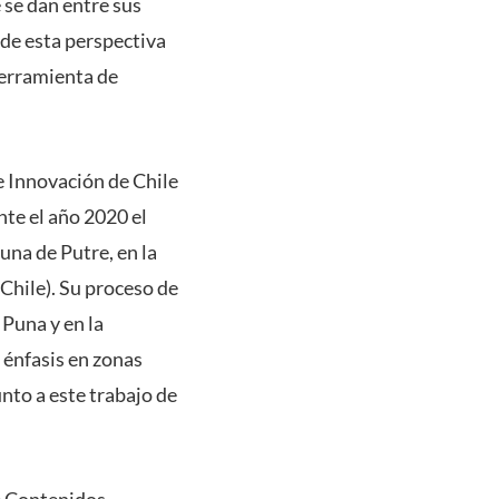
e se dan entre sus
sde esta perspectiva
herramienta de
e Innovación de Chile
ante el año 2020 el
una de Putre, en la
 Chile). Su proceso de
 Puna y en la
n énfasis en zonas
unto a este trabajo de