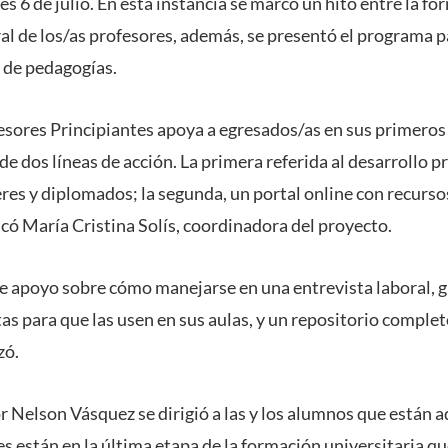
es 6 de julio. En esta instancia se marcó un hito entre la fo
oral de los/as profesores, además, se presentó el programa 
s de pedagogías.
sores Principiantes apoya a egresados/as en sus primeros 
 de dos líneas de acción. La primera referida al desarrollo p
eres y diplomados; la segunda, un portal online con recurso
icó María Cristina Solís, coordinadora del proyecto.
 apoyo sobre cómo manejarse en una entrevista laboral, gu
tas para que las usen en sus aulas, y un repositorio comple
zó.
or Nelson Vásquez se dirigió a las y los alumnos que están a
 están en la última etapa de la formación universitaria q