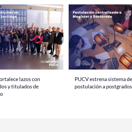
rtalece lazos con
PUCV estrena sistema d
os y titulados de
postulación a postgrados
go