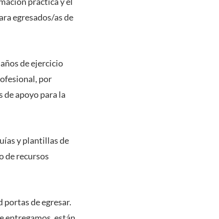
rmación práctica y el
para egresados/as de
años de ejercicio
rofesional, por
s de apoyo para la
ías y plantillas de
to de recursos
d portas de egresar.
ue entregamos, están