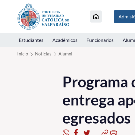
Click acá para ir directamente al contenido
Admisi
Estudiantes
Académicos
Funcionarios
Alum
Inicio
Noticias
Alumni
Programa d
entrega ap
egresados