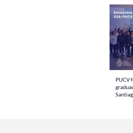
PUCV fo
graduad
Santia