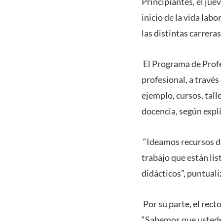
Principiantes, el juev
inicio de la vida lab
las distintas carrera
El Programa de Profe
profesional, a través
ejemplo, cursos, tall
docencia, según expl
“Ideamos recursos de
trabajo que están lis
didácticos”, puntuali
Por su parte, el rect
“Sabemos que ustedes