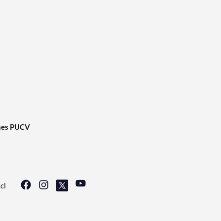
nes PUCV
cl