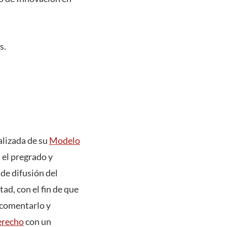
s.
alizada de su
Modelo
 el pregrado y
de difusión del
d, con el fin de que
 comentarlo y
erecho
con un