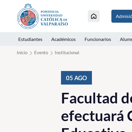
Click acá para ir directamente al contenido
Admisi
Estudiantes
Académicos
Funcionarios
Alum
Inicio
Evento
Institucional
05
AGO
Facultad d
efectuará 