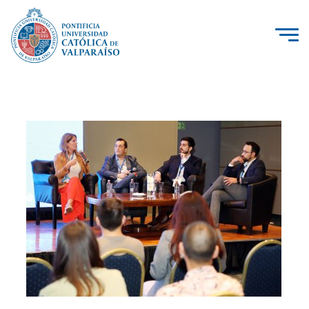
La Universidad
Investigación, Creación e Innovación
PUCV Internacional
Vinculación con el Medio
Admisión
Pregrado
Postgrado
Formación Continua