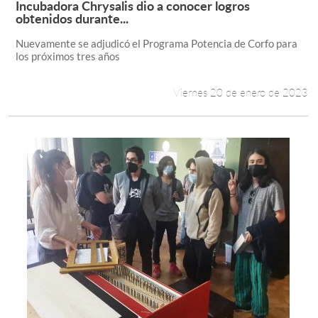
Incubadora Chrysalis dio a conocer logros
Leer más +
obtenidos durante...
Estudiantes
Nuevamente se adjudicó el Programa Potencia de Corfo para
los próximos tres años
Académicos
Funcionarios
Viernes 20 de enero de 2023
Alumni
English