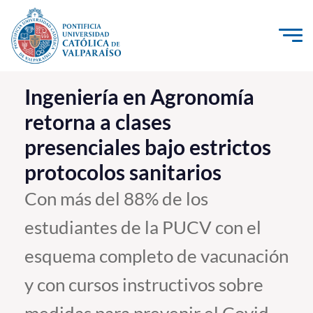
Click acá para ir directamente al contenido
La Universidad
Ingeniería en Agronomía
retorna a clases
Investigación, Creación e Innovación
presenciales bajo estrictos
PUCV Internacional
protocolos sanitarios
Vinculación con el Medio
Con más del 88% de los
Admisión
estudiantes de la PUCV con el
Pregrado
esquema completo de vacunación
Postgrado
y con cursos instructivos sobre
Formación Continua