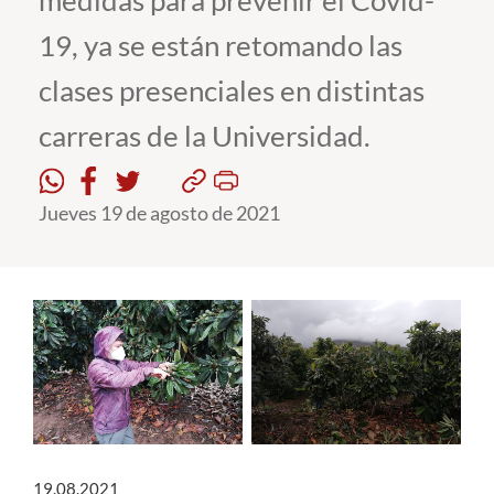
medidas para prevenir el Covid-
19, ya se están retomando las
Estudiantes
clases presenciales en distintas
Académicos
carreras de la Universidad.
Funcionarios
Alumni
Jueves 19 de agosto de 2021
English
19.08.2021