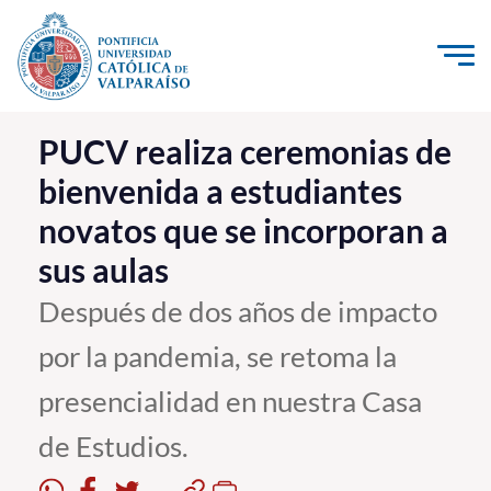
Click acá para ir directamente al contenido
La Universidad
PUCV realiza ceremonias de
bienvenida a estudiantes
Investigación, Creación e Innovación
novatos que se incorporan a
PUCV Internacional
sus aulas
Vinculación con el Medio
Después de dos años de impacto
Admisión
por la pandemia, se retoma la
Pregrado
presencialidad en nuestra Casa
Postgrado
de Estudios.
Formación Continua