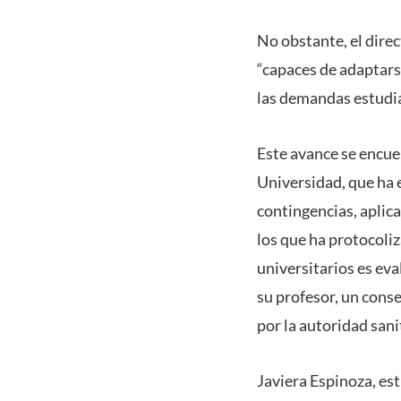
No obstante, el dire
“capaces de adaptars
las demandas estudia
Este avance se encue
Universidad, que ha 
contingencias, aplic
los que ha protocoli
universitarios es eva
su profesor, un con
por la autoridad sani
Javiera Espinoza, es