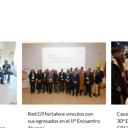
Red G9 fortalece vínculos con
Casa 
l
sus egresados en el II° Encuentro
30° 
con
Alumni
CRC