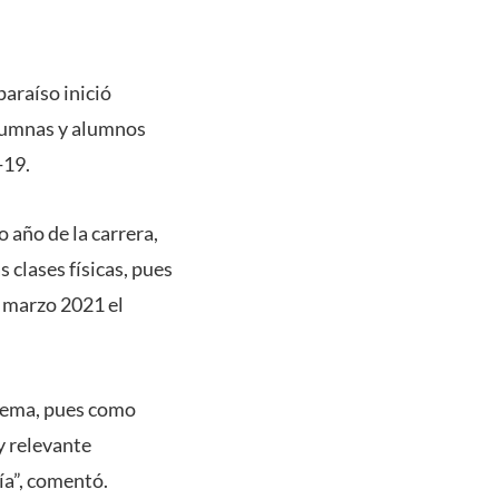
paraíso inició
alumnas y alumnos
-19.
 año de la carrera,
 clases físicas, pues
 marzo 2021 el
blema, pues como
 y relevante
ía”, comentó.