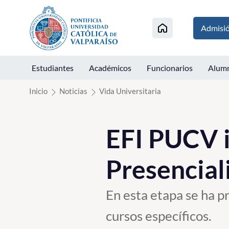
Click acá para ir directamente al contenido
Admisi
Estudiantes
Académicos
Funcionarios
Alum
Inicio
Noticias
Vida Universitaria
EFI PUCV i
Presencial
En esta etapa se ha p
cursos específicos.