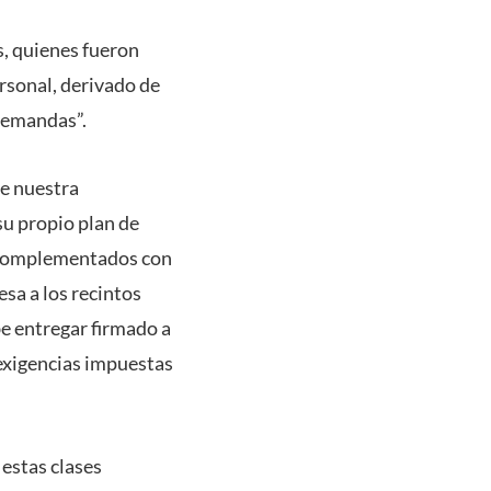
s, quienes fueron
rsonal, derivado de
 demandas”.
e nuestra
su propio plan de
a complementados con
sa a los recintos
be entregar firmado a
exigencias impuestas
 estas clases