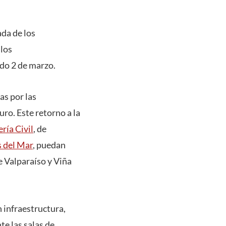
ada de los
 los
do 2 de marzo.
as por las
ro. Este retorno a la
ría Civil
, de
s del Mar
, puedan
e Valparaíso y Viña
n infraestructura,
e las salas de