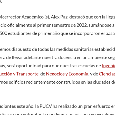
.
vicerrector Académico (s), Alex Paz, destacó que con la lleg
nicio oficialmente al primer semestre de 2022, sumándose a
00 estudiantes de primer año que se incorporaron el pasa
hemos dispuesto de todas las medidas sanitarias establecid
ra de llevar adelante nuestra docencia en un ambiente segu
ás, será oportunidad para que nuestras escuelas de
Ingenie
ucción y Transporte
, de
Negocios y Economía
, y de
Ciencia
nos edificios recientemente construidos en las ciudades d
tudiantes este año, la PUCV ha realizado un gran esfuerzo e
 físico para enfrentar la pandemia, adaptando especialment