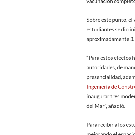
vacunación completo
Sobre este punto, el 
estudiantes se dio i
aproximadamente 3.5
“Para estos efectos 
autoridades, de mane
presencialidad, adem
Ingeniería de Constr
inaugurar tres moder
del Mar”, añadió.
Para recibir a los es
mejorando el espacio