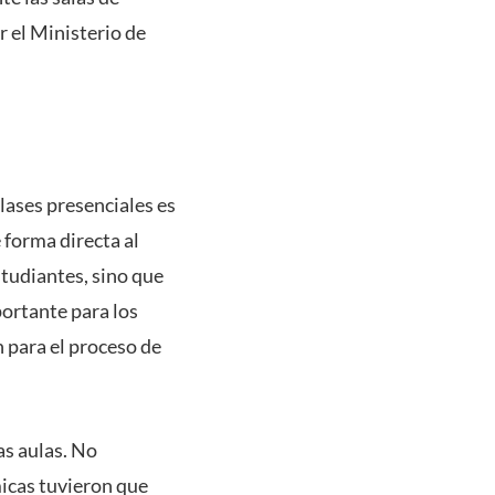
r el Ministerio de
clases presenciales es
 forma directa al
estudiantes, sino que
portante para los
 para el proceso de
as aulas. No
icas tuvieron que