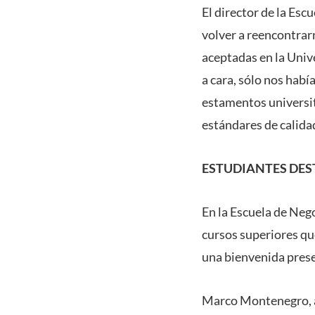
El director de la Es
volver a reencontrarn
aceptadas en la Univ
a cara, sólo nos habí
estamentos universit
estándares de calida
ESTUDIANTES DES
En la Escuela de Neg
cursos superiores que
una bienvenida pres
Marco Montenegro, al