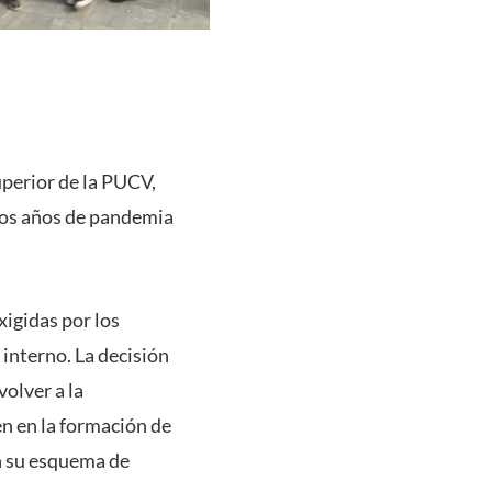
uperior de la PUCV,
dos años de pandemia
xigidas por los
 interno. La decisión
olver a la
en en la formación de
n su esquema de