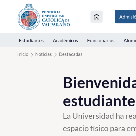
Click acá para ir directamente al contenido
Admisi
Estudiantes
Académicos
Funcionarios
Alum
Inicio
Noticias
Destacadas
Bienvenida
estudiante
La Universidad ha rea
espacio físico para e