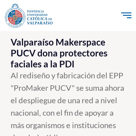
Click acá para ir directamente al contenido
La Universidad
Valparaíso Makerspace
PUCV dona protectores
Investigación, Creación e Innovación
faciales a la PDI
PUCV Internacional
Vinculación con el Medio
Al rediseño y fabricación del EPP
"ProMaker PUCV" se suma ahora
Admisión
el despliegue de una red a nivel
Pregrado
nacional, con el fin de apoyar a
Postgrado
más organismos e instituciones
Formación Continua