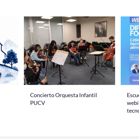
Concierto Orquesta Infantil
Escue
PUCV
webi
tecno