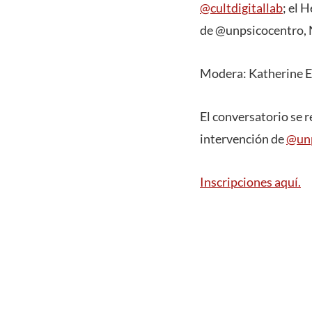
@cultdigitallab
; el 
de @unpsicocentro, 
Modera: Katherine Es
El conversatorio se r
intervención de
@unp
Inscripciones aquí.