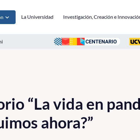
La Universidad
Investigación, Creación e Innovació
ón
ni
rio “La vida en pan
uimos ahora?”