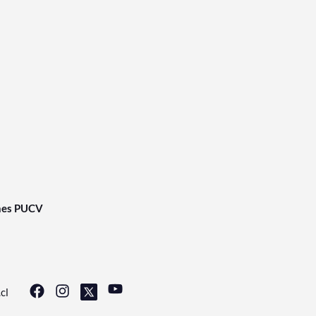
nes PUCV
cl