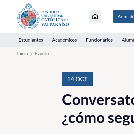
Click acá para ir directamente al contenido
Admisi
Estudiantes
Académicos
Funcionarios
Alum
Inicio
Evento
14
OCT
Conversato
¿cómo seg