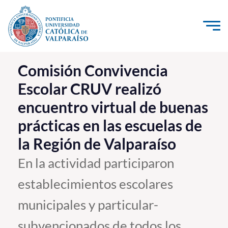
Click acá para ir directamente al contenido
La Universidad
Comisión Convivencia
Escolar CRUV realizó
Investigación, Creación e Innovación
encuentro virtual de buenas
PUCV Internacional
prácticas en las escuelas de
Vinculación con el Medio
la Región de Valparaíso
Admisión
En la actividad participaron
establecimientos escolares
Pregrado
municipales y particular-
Postgrado
Formación Continua
subvencionados de todos los