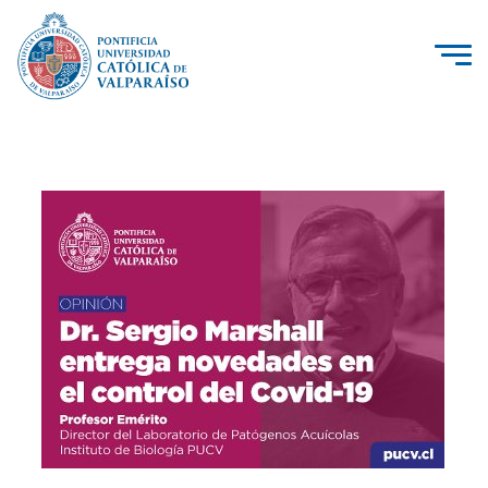
La Universidad
Investigación, Creación e Innovación
PUCV Internacional
Vinculación con el Medio
Admisión
Pregrado
Postgrado
Formación Continua