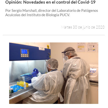
Opinión: Novedades en el control del Covid-19
Leer más +
Por Sergio Marshall, director del Laboratorio de Patógenos
Estudiantes
Acuícolas del Instituto de Biología PUCV.
Académicos
Martes 30 de junio de 2020
Funcionarios
Alumni
English