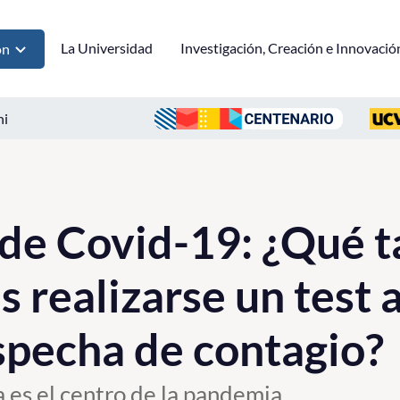
La Universidad
Investigación, Creación e Innovació
ón
ni
de Covid-19: ¿Qué t
 realizarse un test 
pecha de contagio?
es el centro de la pandemia.