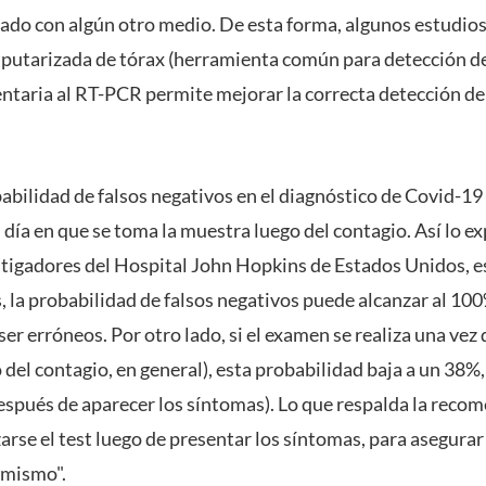
tado con algún otro medio. De esta forma, algunos estudios
mputarizada de tórax (herramienta común para detección 
taria al RT-PCR permite mejorar la correcta detección de
obabilidad de falsos negativos en el diagnóstico de Covid-
día en que se toma la muestra luego del contagio. Así lo e
estigadores del Hospital John Hopkins de Estados Unidos, 
, la probabilidad de falsos negativos puede alcanzar al 100
er erróneos. Por otro lado, si el examen se realiza una vez
 del contagio, en general), esta probabilidad baja a un 38%
después de aparecer los síntomas). Lo que respalda la reco
zarse el test luego de presentar los síntomas, para asegura
 mismo".