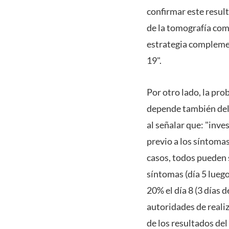
confirmar este resul
de la tomografía co
estrategia complemen
19".
Por otro lado, la pr
depende también del 
al señalar que: "inv
previo a los síntomas
casos, todos pueden s
síntomas (día 5 luego
20% el día 8 (3 días 
autoridades de reali
de los resultados del