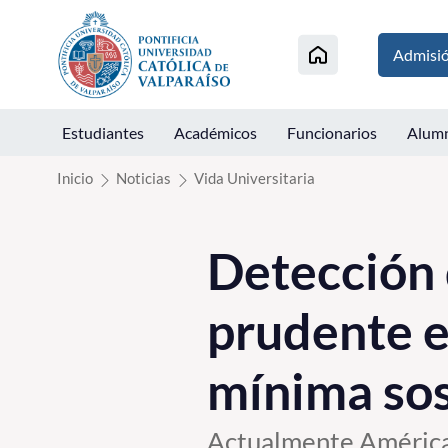
Click acá para ir directamente al contenido
Admisi
Estudiantes
Académicos
Funcionarios
Alum
Inicio
Noticias
Vida Universitaria
Detección 
prudente es
mínima sos
Actualmente América 