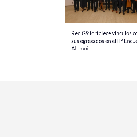
Red G9 fortalece vínculos c
sus egresados en el II° Encu
Alumni