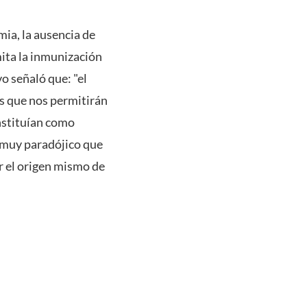
mia, la ausencia de
mita la inmunización
o señaló que: "el
as que nos permitirán
onstituían como
 muy paradójico que
r el origen mismo de