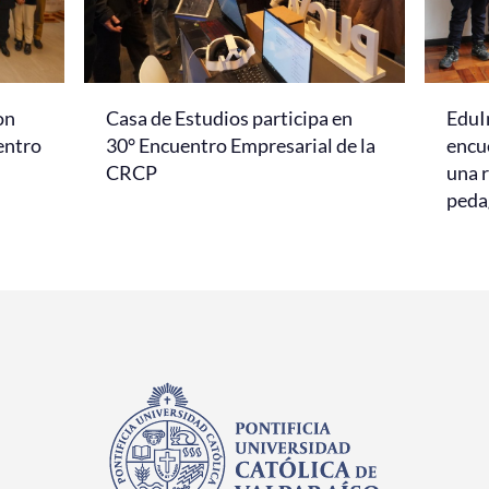
on
Casa de Estudios participa en
EduI
entro
30° Encuentro Empresarial de la
encu
CRCP
una r
peda