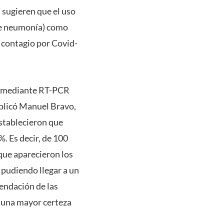
 sugieren que el uso
de neumonía) como
 contagio por Covid-
19 mediante RT-PCR
xplicó Manuel Bravo,
establecieron que
%. Es decir, de 100
 que aparecieron los
, pudiendo llegar a un
mendación de las
r una mayor certeza