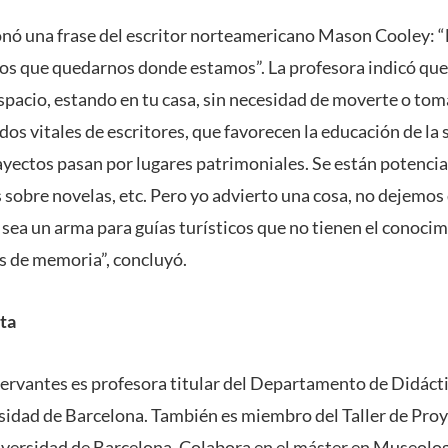
ó una frase del escritor norteamericano Mason Cooley: “le
os que quedarnos donde estamos”. La profesora indicó que 
spacio, estando en tu casa, sin necesidad de moverte o tom
os vitales de escritores, que favorecen la educación de la 
rayectos pasan por lugares patrimoniales. Se están potenc
s sobre novelas, etc. Pero yo advierto una cosa, no dejemos 
a sea un arma para guías turísticos que no tienen el conocim
as de memoria”, concluyó.
ta
rvantes es profesora titular del Departamento de Didáctic
rsidad de Barcelona. También es miembro del Taller de Pro
versidad de Barcelona. Colabora en el máster en Museolog