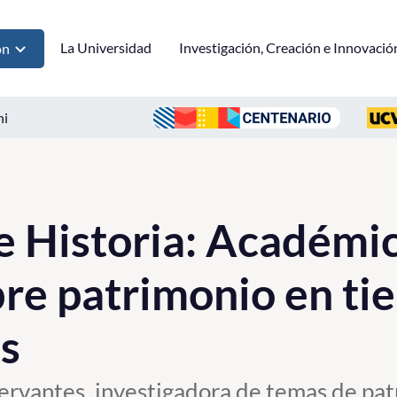
La Universidad
Investigación, Creación e Innovació
ón
ni
de Historia: Académi
re patrimonio en ti
s
rvantes, investigadora de temas de pat