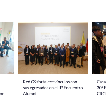
Red G9 fortalece vínculos con
Casa 
l
sus egresados en el II° Encuentro
30° 
con
Alumni
CRC