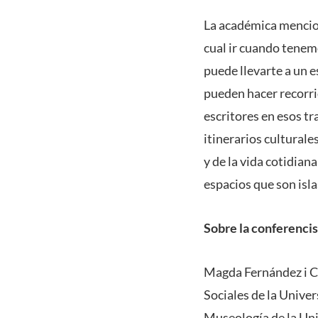
La académica mencion
cual ir cuando tenem
puede llevarte a un e
pueden hacer recorrid
escritores en esos t
itinerarios culturale
y de la vida cotidian
espacios que son isl
Sobre la conferencis
Magda Fernández i Ce
Sociales de la Unive
Museología de la Uni