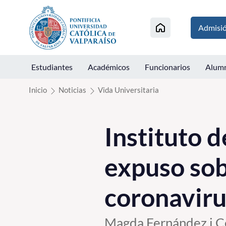
Click acá para ir directamente al contenido
Admisi
Estudiantes
Académicos
Funcionarios
Alum
Inicio
Noticias
Vida Universitaria
Instituto 
expuso sob
coronaviru
Magda Fernández i Ce