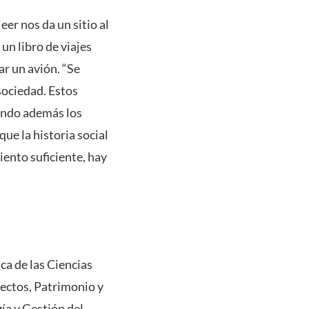
er nos da un sitio al
un libro de viajes
ar un avión. “Se
sociedad. Estos
iando además los
que la historia social
iento suficiente, hay
a de las Ciencias
yectos, Patrimonio y
ía y Gestión del