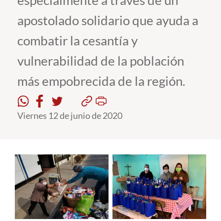
especialmente a través de un
apostolado solidario que ayuda a
Estudiantes
combatir la cesantía y
Académicos
vulnerabilidad de la población
Funcionarios
más empobrecida de la región.
Alumni
Viernes 12 de junio de 2020
English