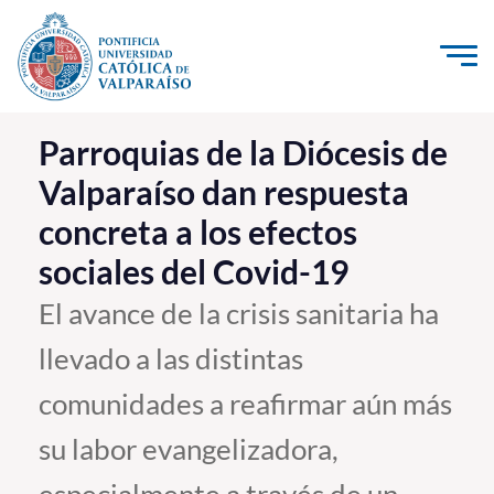
Click acá para ir directamente al contenido
La Universidad
Parroquias de la Diócesis de
Valparaíso dan respuesta
Investigación, Creación e Innovación
concreta a los efectos
PUCV Internacional
sociales del Covid-19
Vinculación con el Medio
El avance de la crisis sanitaria ha
Admisión
llevado a las distintas
Pregrado
comunidades a reafirmar aún más
Postgrado
su labor evangelizadora,
Formación Continua