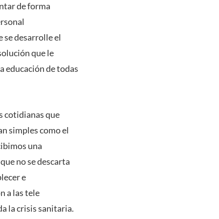
entar de forma
ersonal
 se desarrolle el
olución que le
 la educación de todas
s cotidianas que
an simples como el
ecibimos una
que no se descarta
blecer e
 a las tele
a crisis sanitaria.