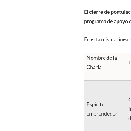
El cierre de postula
programa de apoyo d
En esta misma línea s
Nombre de la
D
Charla
C
Espíritu
i
emprendedor
d