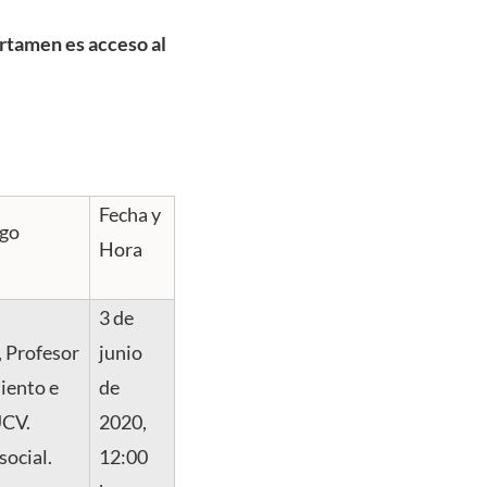
ertamen es acceso al
Fecha y
rgo
Hora
3 de
 Profesor
junio
iento e
de
UCV.
2020,
ocial.
12:00