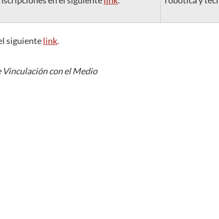
nscripciones en el siguiente
link
.
robótica y tec
l siguiente
link
.
 Vinculación con el Medio