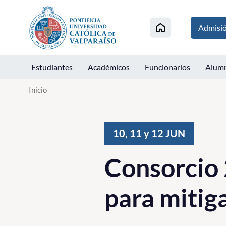
Click acá para ir directamente al contenido
Admisi
Estudiantes
Académicos
Funcionarios
Alum
Inicio
10, 11 y 12
JUN
Consorcio 
para mitig