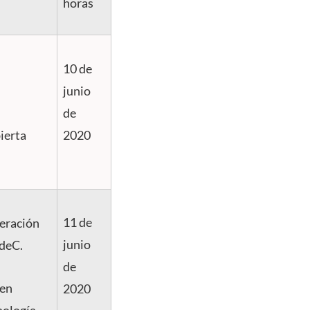
horas
10 de
junio
de
ierta
2020
11 de
leración
junio
UdeC.
de
en
2020