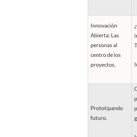
Innovación
¿
Abierta: Las
i
personas al
T
centro de los
I
proyectos.
C
p
Prototipando
p
futuro.
g