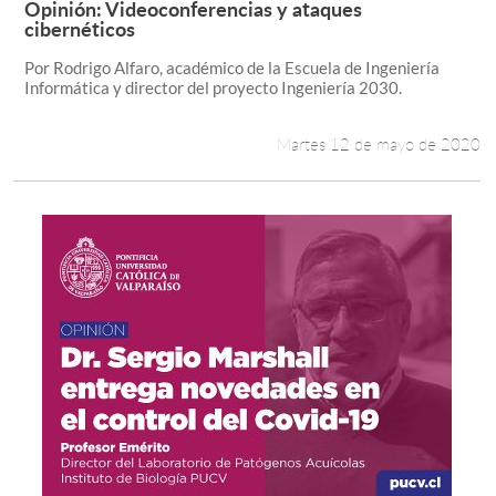
Opinión: Videoconferencias y ataques
Leer más +
cibernéticos
Estudiantes
Por Rodrigo Alfaro, académico de la Escuela de Ingeniería
Informática y director del proyecto Ingeniería 2030.
Académicos
Funcionarios
Martes 12 de mayo de 2020
Alumni
English