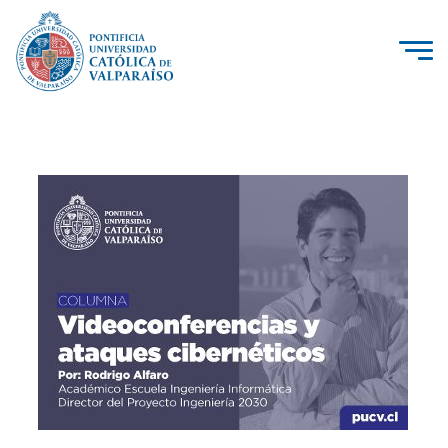
La Universidad
Investigación, Creación e Innovación
PUCV Internacional
Vinculación con el Medio
Admisión
Pregrado
Postgrado
Formación Continua