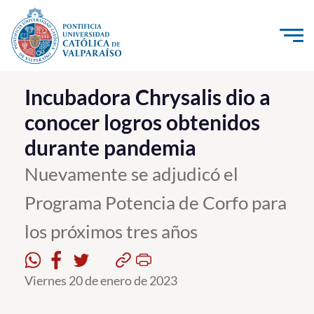
Click acá para ir directamente al contenido
La Universidad
Incubadora Chrysalis dio a
conocer logros obtenidos
Investigación, Creación e Innovación
durante pandemia
PUCV Internacional
Vinculación con el Medio
Nuevamente se adjudicó el
Programa Potencia de Corfo para
Admisión
los próximos tres años
Pregrado
Postgrado
Viernes 20 de enero de 2023
Formación Continua