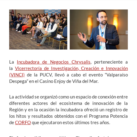
Estudiantes
Académicos
Funcionarios
Alumni
La
Incubadora de Negocios Chrysalis
, perteneciente a
la
Vicerrectoría de Investigación, Creación e Innovación
(VINCI)
de la PUCV, llevó a cabo el evento “Valparaíso
English
Despega” en el Casino Enjoy de Viña del Mar.
La actividad se organizó como un espacio de conexión entre
diferentes actores del ecosistema de innovación de la
Región y en la ocasión la incubadora ofreció un registro de
los hitos y resultados obtenidos con el Programa Potencia
de
CORFO
que ejecutaron estos últimos tres años.