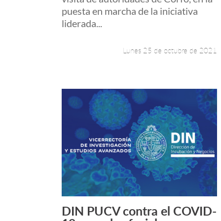
puesta en marcha de la iniciativa
liderada...
Lunes 25 de octubre de 2021
DIN PUCV contra el COVID-
Leer más +