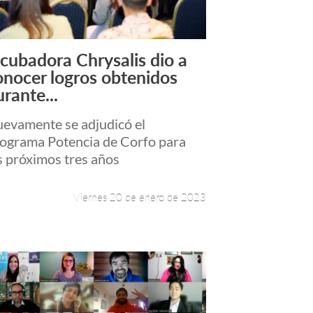
ncubadora Chrysalis dio a
Leer más +
onocer logros obtenidos
urante...
evamente se adjudicó el
ograma Potencia de Corfo para
s próximos tres años
Viernes 20 de enero de 2023