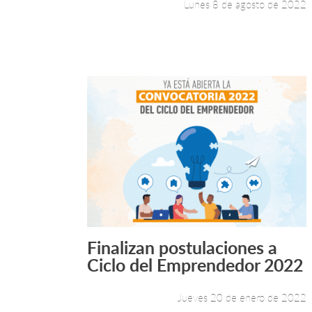
Lunes 8 de agosto de 2022
Finalizan postulaciones a
Leer más +
Ciclo del Emprendedor 2022
Jueves 20 de enero de 2022