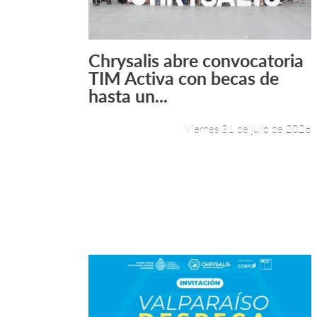
Chrysalis abre convocatoria
Leer más +
TIM Activa con becas de
hasta un...
Viernes 31 de julio de 2026