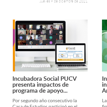
Jueves 9 de diciembre de 2021
Incubadora Social PUCV
I
Leer más +
presenta impactos de
i
programa de apoyo...
A
Por segundo año consecutivo la
La
Casa de Estudios participó en el
fi