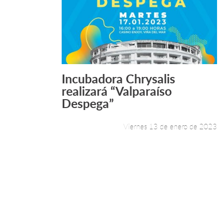
Incubadora Chrysalis
Leer más +
realizará “Valparaíso
Despega”
Viernes 13 de enero de 2023