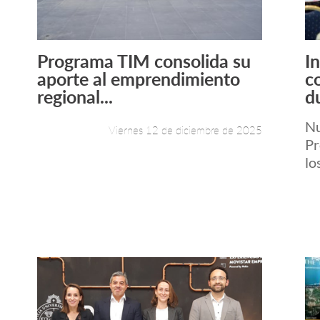
Programa TIM consolida su
I
Leer más +
aporte al emprendimiento
c
regional...
d
Nu
Viernes 12 de diciembre de 2025
Pr
lo