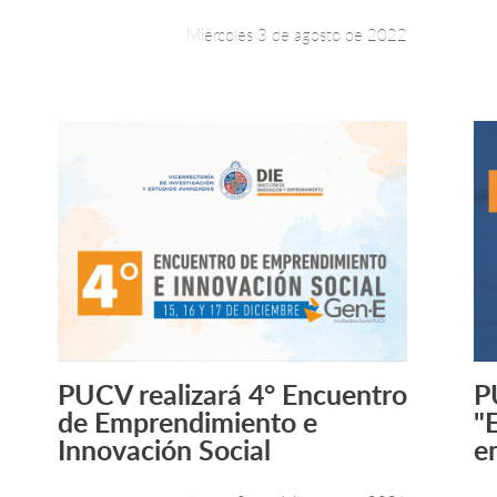
Miércoles 3 de agosto de 2022
PUCV realizará 4° Encuentro
P
Leer más +
de Emprendimiento e
"
Innovación Social
e