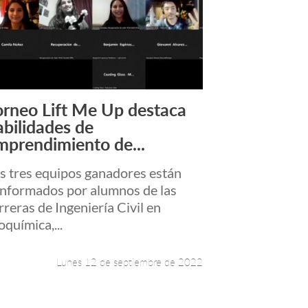
orneo Lift Me Up destaca
Leer más +
abilidades de
mprendimiento de...
s tres equipos ganadores están
nformados por alumnos de las
rreras de Ingeniería Civil en
oquímica,...
Lunes 12 de septiembre de 2022