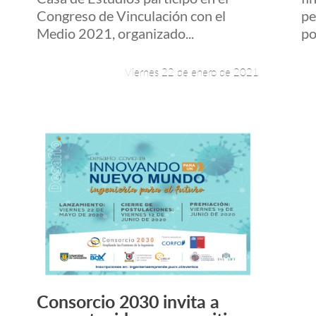
Congreso de Vinculación con el
pe
Medio 2021, organizado...
po
Viernes 22 de enero de 2021
Consorcio 2030 invita a
Leer más +