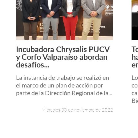
Incubadora Chrysalis PUCV
T
Leer más +
y Corfo Valparaíso abordan
h
desafíos...
e
La instancia de trabajo se realizó en
Lo
el marco de un plan de acción por
co
parte de la Dirección Regional de la...
ca
Bi
Miércoles 30 de noviembre de 2022