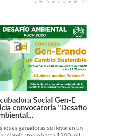
Lunes 25 de octubre de 2021
ncubadora Social Gen-E
Leer más +
nicia convocatoria "Desafío
mbiental...
s ideas ganadoras se llevarán un
nanciamiento de hasta $300 mil