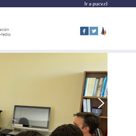
Ir a pucv.cl
ación
 Medio