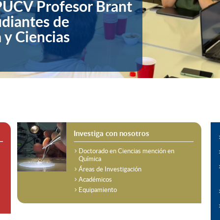
 PUCV Profesor Brant
udiantes de
 y Ciencias
Investiga con nosotros
Doctorado en Ciencias mención en
Química
Áreas de Investigación
Académicos
Equipamiento