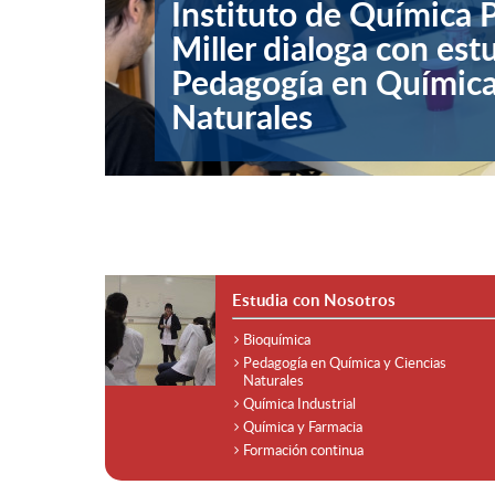
Instituto de Química
Miller dialoga con est
Pedagogía en Química
Naturales
Estudia con Nosotros
Bioquímica
Pedagogía en Química y Ciencias
Naturales
Química Industrial
Química y Farmacia
Formación continua