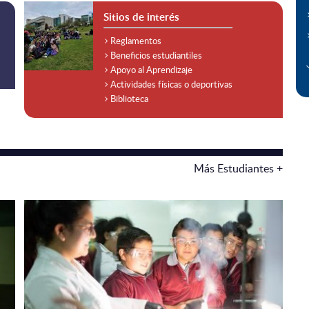
Sitios de interés
Reglamentos
Beneficios estudiantiles
Apoyo al Aprendizaje
Actividades físicas o deportivas
Biblioteca
Más Estudiantes +