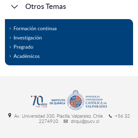
Otros Temas
Formación continua
Investigación
Pregrado
Académicos
Av. Universidad 330, Placilla, Valparaiso, Chile
+56 32
2274910
dirqui@pucv.cl