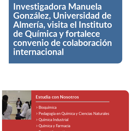
Investigadora Manuela
Crónica: Jornada de
González, Universidad de
autoevaluación
Almería, visita el Instituto
participativa del
de Química y fortalece
Doctorado en Ciencias con
convenio de colaboración
mención en Química
internacional
Estudia con Nosotros
Bioquímica
Pedagogía en Química y Ciencias Naturales
Química Industrial
Química y Farmacia